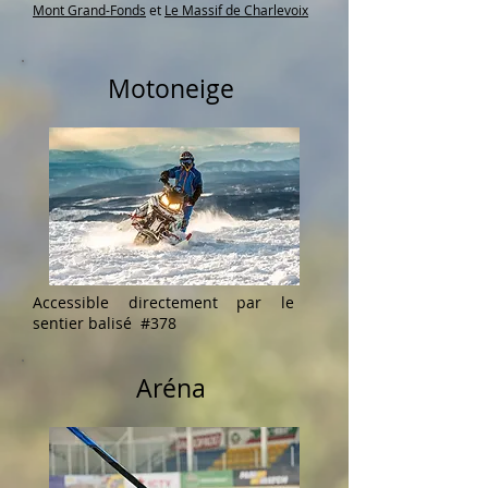
Mont Grand-Fonds
et
Le Massif de Charlevoix
Motoneige
Accessible directement par le
sentier balisé #378
Aréna