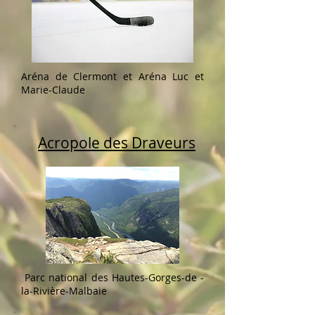
Aréna de Clermont et Aréna Luc et
Marie-Claude
Acropole des Draveurs
Parc national des Hautes-Gorges-de -
la-Rivière-Malbaie