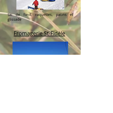
Ski de fond, raquettes, patins et
glissade
Fromagerie St-Fidèle
Musée de Charlevoix